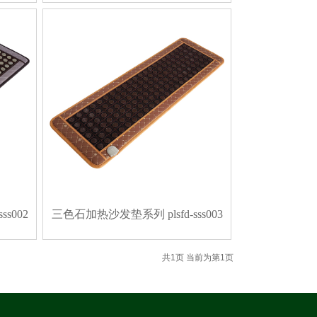
s002
三色石加热沙发垫系列 plsfd-sss003
共
1
页 当前为第
1
页