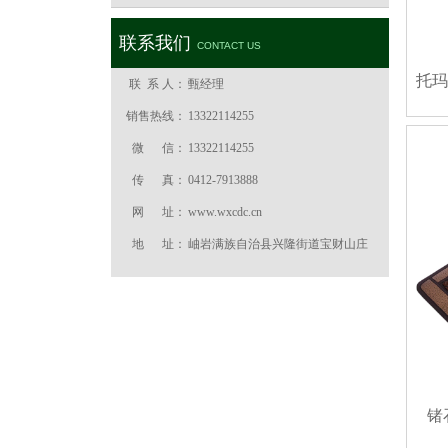
联系我们
CONTACT US
托玛琳
联 系 人：
甄经理
销售热线：
13322114255
微 信：
13322114255
传 真：
0412-7913888
网 址：
www.wxcdc.cn
地 址：
岫岩满族自治县兴隆街道宝财山庄
锗