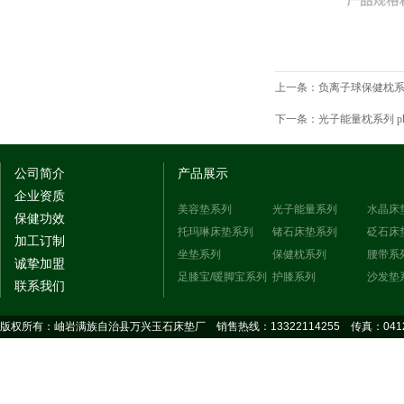
上一条：
负离子球保健枕系列 pk
下一条：
光子能量枕系列 pkgz
公司简介
产品展示
企业资质
美容垫系列
光子能量系列
水晶床
保健功效
托玛琳床垫系列
锗石床垫系列
砭石床
加工订制
坐垫系列
保健枕系列
腰带系
诚挚加盟
足膝宝/暖脚宝系列
护膝系列
沙发垫
联系我们
版权所有：岫岩满族自治县万兴玉石床垫厂 销售热线：13322114255 传真：0412-